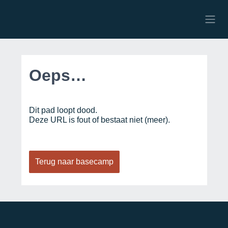
Overslaan naar inhoud
Oeps…
Dit pad loopt dood.
Deze URL is fout of bestaat niet (meer).
Terug naar basecamp