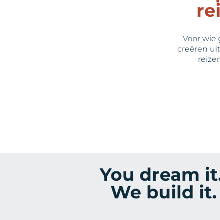
re
Voor wie 
creëren ui
reize
You dream it
We build it.