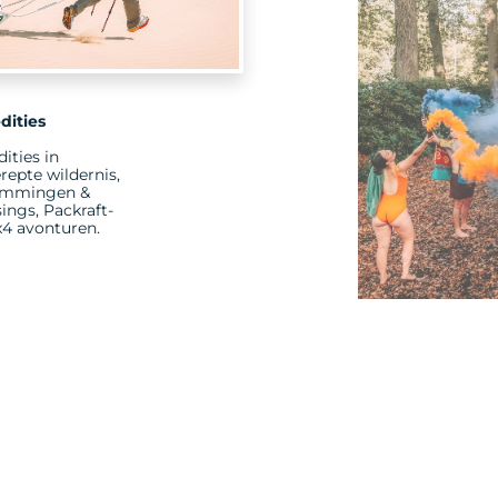
dities
ities in
repte wildernis,
immingen &
ings, Packraft-
x4 avonturen.