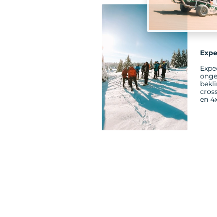
Expe
Exped
onge
bekl
cross
en 4