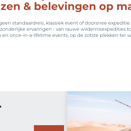
izen & belevingen op m
geen standaardreis, klassiek event of doorsnee expeditie 
tzonderlijke ervaringen - van rauwe wildernisexpedities t
n en once-in-a-lifetime events, op de zotste plekken ter w
.