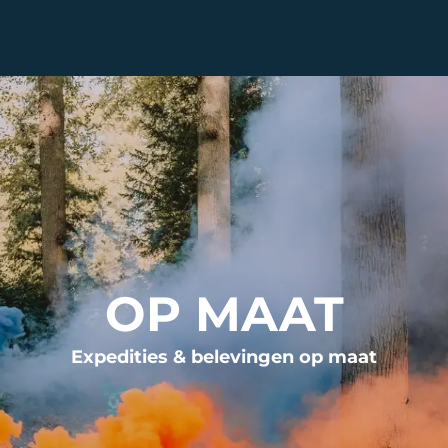
 wie
Op maat
Werkwijze
Over ons
Blog
OP MAAT
Expedities & belevingen op maat