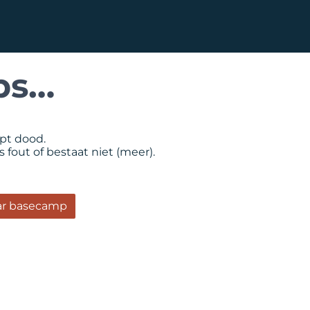
 wie
Op maat
Werkwijze
Over ons
Blog
ps…
opt dood.
 fout of bestaat niet (meer).
ar basecamp